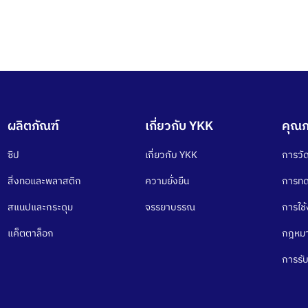
ผลิตภัณฑ์
เกี่ยวกับ YKK
คุณ
ซิป
เกี่ยวกับ YKK
การวั
สิ่งทอและพลาสติก
ความยั่งยืน
การท
สแนปและกระดุม
จรรยาบรรณ
การใช
แค็ตตาล็อก
กฎหมา
การรั