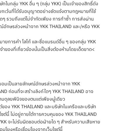
ในกลุ่ม YKK อื่น ๆ (กลุ่ม YKK) เป็นเจ้าของสิทธิ์ดัง
นี้ ยกเว้นที่ได้รับอนุญาตอย่างชัดแจ้งตามกฎหมายที่ใช้
์ใดๆ รวมถึงแต่ไม่จำกัดเพียง การทำซ้ำ การส่งผ่าน
ษณ์อักษรล่วงหน้าจาก YKK THAILAND และ/หรือ YKK
หมายการค้า โลโก้ และชื่อแบรนด์อื่น ๆ ของกลุ่ม YKK
ของที่เกี่ยวข้องนั้นเป็นสิ่งต้องห้ามโดยเด็ดขาด<
ยินยอมเป็นลายลักษณ์อักษรล่วงหน้าจาก YKK
ND ก่อนที่จะสร้างลิงก์ใดๆ YKK THAILAND อาจ
ตามดุลยพินิจของตนแต่เพียงผู้เดียว
บไซต์ของ YKK THAILAND และบริษัทในเครือและบริษัท
ว็บไซต์นี้ ไม่อยู่ภายใต้การควบคุมของ YKK THAILAND
YKK จะไม่รับผิดชอบต่อฝ่ายใด ๆ สำหรับความเสียหาย
ชื่อมโยงหรือเชื่อมโยงจากเว็บไซต์นี้